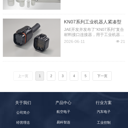
KN07系列工业机器人紧凑型
高密度复合连接器
JAE开发并发布了“KN07系列”复合
材料接口连接器，用于工业机器
人，实现了紧凑且高密度的设计，
2026-06-11
21
넶
同时提升了安全性和操作性。
上一页
1
2
3
4
5
下一页
关于我们
产品中心
行业方案
航空电子
汽车电子
公司简介
易科智连
工业控制
经营理念