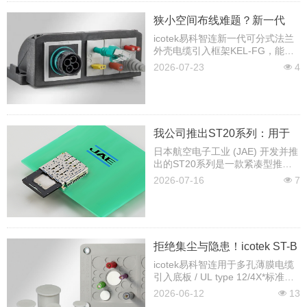
狭小空间布线难题？新一代
KEL-FG轻松破解
icotek易科智连新一代可分式法兰
外壳电缆引入框架KEL-FG，能够
轻松实现带插头电缆的90°角安
2026-07-23
4
넶
装。
我公司推出ST20系列：用于
nanoSIM和microSD™卡的堆
日本航空电子工业 (JAE) 开发并推
出的ST20系列是一款紧凑型推拉
叠式托盘组合连接器
式托盘组合连接器，采用堆叠式双
2026-07-16
7
넶
层托盘结构，支持nanoSIM卡和
microSD™卡。
拒绝集尘与隐患！icotek ST-B
堵头：专为密封各类刺穿薄膜
icotek易科智连用于多孔薄膜电缆
引入底板 / UL type 12/4X*标准的
而生
ST-B 堵头。
2026-06-12
13
넶