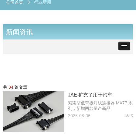
公司首页
行业新闻
ꄲ
新闻资讯
共
34
篇文章
JAE 扩充了用于汽车
ECU/BMS 的紧凑型低背
紧凑型低背板对线连接器 MX77 系
列，新增两款量产新品
MX77 系列连接器产品阵容
2026-08-06
6
넶